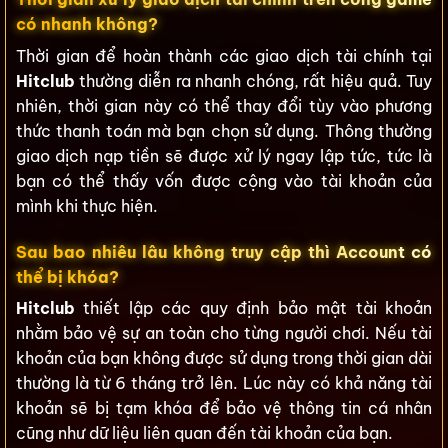
có nhanh không?
Thời gian để hoàn thành các giao dịch tài chính tại
Hitclub
thường diễn ra nhanh chóng, rất hiệu quả. Tuy
nhiên, thời gian này có thể thay đổi tùy vào phương
thức thanh toán mà bạn chọn sử dụng. Thông thường
giao dịch nạp tiền sẽ được xử lý ngay lập tức, tức là
bạn có thể thấy vốn được cộng vào tài khoản của
mình khi thực hiện.
Sau bao nhiêu lâu không truy cập thì Account có
thể bị khóa?
Hitclub
thiết lập các quy định bảo mật tài khoản
nhằm bảo vệ sự an toàn cho từng người chơi. Nếu tài
khoản của bạn không được sử dụng trong thời gian dài
thường là từ 6 tháng trở lên. Lúc này có khả năng tài
khoản sẽ bị tạm khóa để bảo vệ thông tin cá nhân
cũng như dữ liệu liên quan đến tài khoản của bạn.