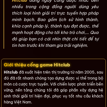
Hitclub
đang ngày càng được nhắc đến
nhiều trong cộng đồng người dùng yêu
thích loại hình giải trí trực tuyến hợp pháp
minh bạch. Bao gồm lịch sử hình thành,
khía cạnh pháp lý, thành tựu đạt được, thế
mạnh hoạt động cho tới kho trò chơi,… Qua
đó giúp bạn có cái nhìn thật chi tiết để tự
tin hơn trước khi tham gia trải nghiệm.
Giới thiệu cổng game Hitclub
Hitclub
đã xuất hiện trên thị trường từ năm 2005, sau
đó đã rất nhanh chóng tạo dựng được vị thế trong bộ
môn cá cược trực tuyến. Với chiến lược phát triển bền
vững, nền tảng chúng tôi đã góp phần xây dựng hệ
sinh thái giải trí hiện đại, phục vụ tốt nhu cầu khách
hàng Việt Nam.