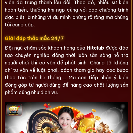
viên đã trung thành lâu dài. Theo đó, nhiều sự kiện
hoàn tiền, thưởng khi nạp cùng với các chương trình
đặc biệt là những ví dụ minh chứng rõ ràng mà chúng
tôi cung cấp.
Giải đáp thắc mắc 24/7
Đội ngũ chăm sóc khách hàng của
Hitclub
được đào
tạo chuyên nghiệp đồng thời luôn sẵn sàng hỗ trợ
người chơi khi có vấn đề phát sinh. Chúng tôi không
chỉ tư vấn về luật chơi, cách tham gia hay các bước
thao tác trên hệ thống,… Mà còn tiếp nhận ý kiến
đóng góp từ người dùng để nâng cao chất lượng sản
phẩm cũng như dịch vụ.