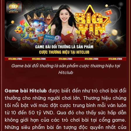
Game bài đổi thưởng là sản phẩm cược thương hiệu tại
Hitclub
Game bài Hitclub
được biết đến như trò chơi bài đổi
thưởng cho những người chơi lớn. Thương hiệu chúng
tôi nổi bật với mức đặt cược trung bình mỗi ván luôn
từ 10 đến 50 tỷ VND. Qua đó cho thấy sức hấp dẫn
không giới hạn của các trò chơi bài tại cổng game.
Những siêu phẩm bài ấn tượng độc quyền nhất của