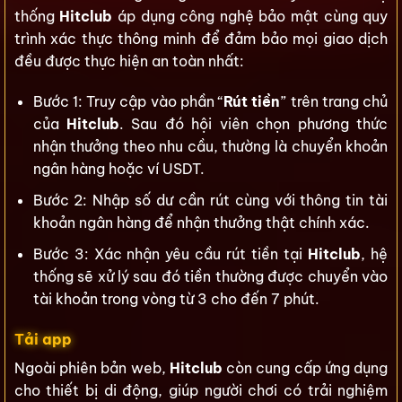
thống
Hitclub
áp dụng công nghệ bảo mật cùng quy
trình xác thực thông minh để đảm bảo mọi giao dịch
đều được thực hiện an toàn nhất:
Bước 1: Truy cập vào phần “
Rút tiền
” trên trang chủ
của
Hitclub
. Sau đó hội viên chọn phương thức
nhận thưởng theo nhu cầu, thường là chuyển khoản
ngân hàng hoặc ví USDT.
Bước 2: Nhập số dư cần rút cùng với thông tin tài
khoản ngân hàng để nhận thưởng thật chính xác.
Bước 3: Xác nhận yêu cầu rút tiền tại
Hitclub
, hệ
thống sẽ xử lý sau đó tiền thường được chuyển vào
tài khoản trong vòng từ 3 cho đến 7 phút.
Tải app
Ngoài phiên bản web,
Hitclub
còn cung cấp ứng dụng
cho thiết bị di động, giúp người chơi có trải nghiệm