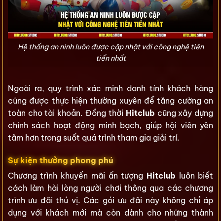
Hệ thống an ninh luôn được cập nhật với công nghệ tiên
tiến nhất
Ngoài ra, quy trình xác minh danh tính khách hàng
cũng được thực hiện thường xuyên để tăng cường an
toàn cho tài khoản. Đồng thời
Hitclub
cũng xây dựng
chính sách hoạt động minh bạch, giúp hội viên yên
tâm hơn trong suốt quá trình tham gia giải trí.
Sự kiện thưởng phong phú
Chương trình khuyến mãi ấn tượng
Hitclub
luôn biết
cách làm hài lòng người chơi thông qua các chương
trình ưu đãi thú vị. Các gói ưu đãi này không chỉ áp
dụng với khách mới mà còn dành cho những thành