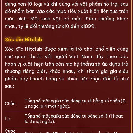
dụng hơn 10 loại vũ khí cùng với vật phẩm hỗ trợ, sau
đó nhắm bắn vào các mục tiêu xuất hiện liên tục trên
màn hình. Mỗi sinh vật có mức điểm thưởng khác
nhau, tỷ lệ đổi thưởng từ x10 đến x1899.
Xóc đĩa Hitclub
Xóc đĩa
Hitclub
được xem là trò chơi phổ biến cũng
như quen thuộc với người Việt Nam. Tùy theo các
hoán vị xuất hiện trên bàn mà hệ thống sẽ áp dụng trả
thưởng riêng biệt, khác nhau, Khi tham gia gia siêu
phẩm này khách hàng sẽ nhiều lựa chọn đầu từ như
sau:
Tổng số mặt ngửa của đồng xu sẽ bằng số chẵn (0,
Chẵn
2 hoặc là 4 mặt ngửa).
Tổng số mặt ngửa của đồng xu bằng số lẻ (1 hoặc
Lẻ
là 3 mặt ngửa).
Cược