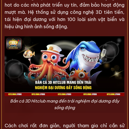
hot do các nhà phát triển uy tín, đảm bảo hoạt động
mượt mà. Hệ thống sử dụng công nghệ 3D tiên tiến,
tái hiện đại dương với hơn 100 loài sinh vật biển và
hiệu ứng hình ảnh sống động.
Bắn cá 3D Hitclub mang đến trải nghiệm đại dương đầy
sống động
Cách chơi rất đơn giản, người tham gia chỉ cần sử