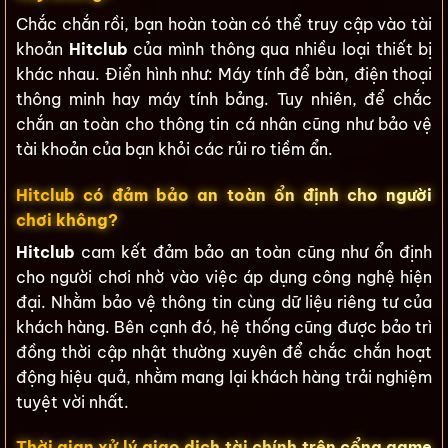
Chắc chắn rồi, bạn hoàn toàn có thể truy cập vào tài
khoản
Hitclub
của mình thông qua nhiều loại thiết bị
khác nhau. Điển hình như: Máy tính để bàn, điện thoại
thông minh hay máy tính bảng. Tuy nhiên, để chắc
chắn an toàn cho thông tin cá nhân cũng như bảo vệ
tài khoản của bạn khỏi các rủi ro tiềm ẩn.
Hitclub có đảm bảo an toàn ổn định cho người
chơi không?
Hitclub
cam kết đảm bảo an toàn cũng như ổn định
cho người chơi nhờ vào việc áp dụng công nghệ hiện
đại. Nhằm bảo vệ thông tin cùng dữ liệu riêng tư của
khách hàng. Bên cạnh đó, hệ thống cũng được bảo trì
đồng thời cập nhật thường xuyên để chắc chắn hoạt
động hiệu quả, nhằm mang lại khách hàng trải nghiệm
tuyệt vời nhất.
Thời gian xử lý giao dịch tài chính trên cổng game